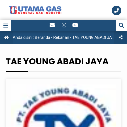
Anda disini :
Beranda
-
Rekanan
-
TAE YOUNG ABADI JAYA
TAE YOUNG ABADI JAYA