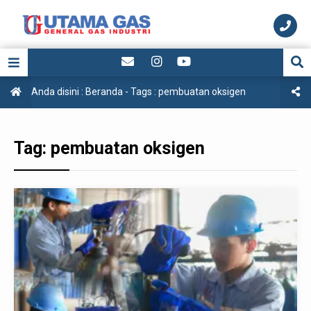
Anda disini :
Beranda
- Tags :
pembuatan oksigen
Tag:
pembuatan oksigen