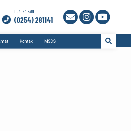
HUBUNG KAMI
(0254) 281141
amat
Kontak
MSDS