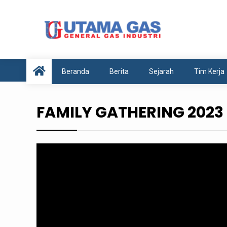
Anda disini :
Beranda
-
Video
-
FAMILY GATHERING
Beranda
Berita
Sejarah
Tim Kerja
FAMILY GATHERING 2023