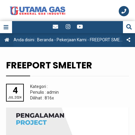
Anda disini :
Beranda
-
Pekerjaan Kami
-
FREEPORT SMELTER
FREEPORT SMELTER
Kategori :
4
Penulis : admin
Dilihat : 816x
JUL 2024