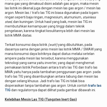
mana gas yang dimaksud disini adalah gas argon, maka mesin
las listrik ini dikenal juga dengan mesin las gas argon / mesin las
argon. Mesin las / trafo las TIG ini biasa digunakan pada logam
ringan seperti baja ringan, magnesium, alumunium,
stainless
steel
, dan kuningan. Untuk hasil yang baik, mesin las TIG ini
membutuhkan kemampuan yang tinggi dalam teknik
pengelasan, karena tingkat kesulitannya lebih dari mesin las
listrik MMA diatas.
Terkait konsumsi daya listrik
(watt)
yang dibutuhkan, pada
dasarnya sama dengan jenis mesin las listrik MMA / SMAW yang
mana konsumsi daya listriknya dapat diatus melalui setelan
ampere pada mesin las tersebut, karena menggunakan
teknologi yang sama yaitu inverter, yang dapat menghemat
pemakaian listrik.Perbedaan antara trafo las TIG dan trafo las
MMA yaitu hanya pada tambahan penggunaan gas argon pada
trafo las TIG yang disambungkan antara tabung dan mesin las
dengan selang khusus. Jadi trafo las TIG ini tidak bisa
dioperasikan tanpa tambahan gas argon. Untuk contoh
trafo las
TIG
dan regulatornya dapat dilihat pada gambar dibawah ini.
Kelebihan Mesin Las TIG (Tungsten Inert Gas)