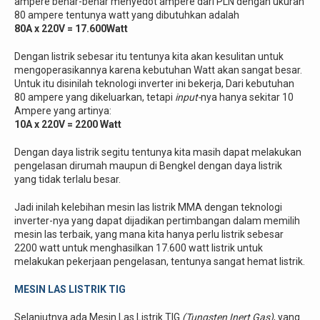
ampere benar-benar menyedot ampere dari PLN dengan ukuran
80 ampere tentunya watt yang dibutuhkan adalah
80A x 220V = 17.600Watt
Dengan listrik sebesar itu tentunya kita akan kesulitan untuk
mengoperasikannya karena kebutuhan Watt akan sangat besar.
Untuk itu disinilah teknologi inverter ini bekerja, Dari kebutuhan
80 ampere yang dikeluarkan, tetapi
input-
nya hanya sekitar 10
Ampere yang artinya:
10A x 220V = 2200 Watt
Dengan daya listrik segitu tentunya kita masih dapat melakukan
pengelasan dirumah maupun di Bengkel dengan daya listrik
yang tidak terlalu besar.
Jadi inilah kelebihan mesin las listrik MMA dengan teknologi
inverter-nya yang dapat dijadikan pertimbangan dalam memilih
mesin las terbaik, yang mana kita hanya perlu listrik sebesar
2200 watt untuk menghasilkan 17.600 watt listrik untuk
melakukan pekerjaan pengelasan, tentunya sangat hemat listrik.
MESIN LAS LISTRIK TIG
Selanjutnya ada Mesin Las Listrik TIG
(Tungsten Inert Gas)
, yang