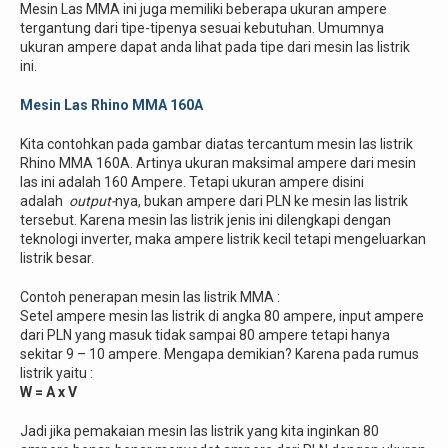
Mesin Las MMA ini juga memiliki beberapa ukuran ampere
tergantung dari tipe-tipenya sesuai kebutuhan. Umumnya
ukuran ampere dapat anda lihat pada tipe dari mesin las listrik
ini.
Mesin Las Rhino MMA 160A
Kita contohkan pada gambar diatas tercantum mesin las listrik
Rhino MMA 160A. Artinya ukuran maksimal ampere dari mesin
las ini adalah 160 Ampere. Tetapi ukuran ampere disini
adalah
output-
nya, bukan ampere dari PLN ke mesin las listrik
tersebut. Karena mesin las listrik jenis ini dilengkapi dengan
teknologi inverter, maka ampere listrik kecil tetapi mengeluarkan
listrik besar.
Contoh penerapan mesin las listrik MMA :
Setel ampere mesin las listrik di angka 80 ampere, input ampere
dari PLN yang masuk tidak sampai 80 ampere tetapi hanya
sekitar 9 – 10 ampere. Mengapa demikian? Karena pada rumus
listrik yaitu :
W = A x V
Jadi jika pemakaian mesin las listrik yang kita inginkan 80