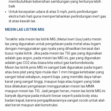
membutuhkan kebersihan sambungan yang tentunya lebih
baik
Untuk kecepatan udara di atas 5 mph, perlu perlindungan
ekstra hati-hati guna mempertahankan perlindungan inert gas
di atas kawah las
MESIN LAS LISTRIK MIG
Terakhir ada mesin las listrik MIG
(Metal Inert Gas)
yaitu mesin
las yang digunakan untuk pengelasan pada metal atau logam
dengan menggunakan gas nyala yang dihasilkan berasal dari
busur nyala listrik. Jika pada mesin las TIG gas yang digunakan
adalah gas argon, pada mesin las MIG ini, gas yang digunakan
adalah gas CO
2
atau biasa kita sebut gas karbondioksida.
Mesin las listrik jenis MIG ini sangat baik digunakan pada logam
atau besi plat yang tipis mulai dari 1 mm hingga ketebalan yang
sangat tebal sekalipun, seperti baja yang memiliki daya tahan
karat yang sangat tinggi, maupun baja atau logam yang tidak
bisa dilakukan pengelasan menggunakan mesin las MMA
maupun mesin las TIG. Jadi jangan heran, mesin las listrik MIG ini
banyak dijumpai pada industri besar seperti pada body atau
badan kapal, karena pengaplikasiannya sangat cocok untuk alat-
alat berat maupun alat konstruksi.