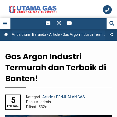
Anda disini :
Beranda
-
Article
-
Gas Argon Industri Termurah dan Terbaik di Banten!
Gas Argon Industri
Termurah dan Terbaik di
Banten!
Kategori :
Article
/
PENJUALAN GAS
5
Penulis : admin
Dilihat : 532x
FEB 2024