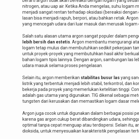
berarti argon tidak akan bereaksi dengan logam yang sedan
nitrogen, atau uap air. Ketika Anda mengelas, suhu logam m
menjadi sangat rentan terhadap oksidasi (bereaksi dengan oks
lasan bisa menjadi rapuh, berpori, atau bahkan retak. Argon
yang mencegah udara dari luar masuk dan merusak logam c
Salah satu alasan utama argon sangat populer dalam pen
lebih bersih dan estetis
. Argon membantu mengurangi atau
logam tetap mulus dan membutuhkan sedikit pekerjaan tam
untuk proyek-proyek yang membutuhkan hasil akhir berkualit
bahan logam tipis lainnya. Dengan argon, sambungan las lebih
udara masuk selama proses pengelasan.
Selain itu, argon memberikan
stabilitas busur las
yang sang
listrik yang terbentuk menjadi lebih stabil, terkontrol, d
bekerja pada proyek yang memerlukan ketelitian tinggi. Con
adalah gas utama yang digunakan. TIG dikenal sebagai met
tungsten dari kerusakan dan memastikan logam dasar mel
Argon juga cocok untuk digunakan dalam berbagai posisi penge
karena gas argon cukup berat dibandingkan udara, sehing
optimal tanpa cepat menguap atau terdispersi. Selain itu, 
dioksida, untuk menyesuaikan karakteristik pengelasan tert