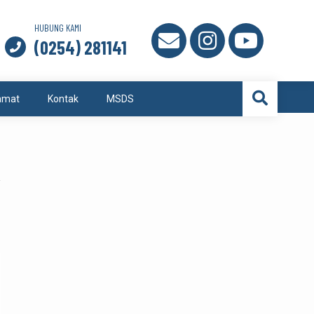
HUBUNG KAMI
(0254) 281141
amat
Kontak
MSDS