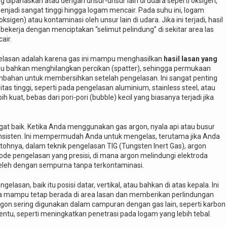
g dipanaskan atau dengan unsur-unsur lain di udara seperti oksigen,
enjadi sangat tinggi hingga logam mencair. Pada suhu ini, logam
igen) atau kontaminasi oleh unsur lain di udara. Jika ini terjadi, hasil
 bekerja dengan menciptakan “selimut pelindung” di sekitar area las
air.
gelasan adalah karena gas ini mampu menghasilkan
hasil lasan yang
 bahkan menghilangkan percikan (spatter), sehingga permukaan
bahan untuk membersihkan setelah pengelasan. Ini sangat penting
as tinggi, seperti pada pengelasan aluminium, stainless steel, atau
 kuat, bebas dari pori-pori (bubble) kecil yang biasanya terjadi jika
at baik. Ketika Anda menggunakan gas argon, nyala api atau busur
an konsisten. Ini mempermudah Anda untuk mengelas, terutama jika Anda
tohnya, dalam teknik pengelasan TIG (Tungsten Inert Gas), argon
ode pengelasan yang presisi, di mana argon melindungi elektroda
eleh dengan sempurna tanpa terkontaminasi.
lasan, baik itu posisi datar, vertikal, atau bahkan di atas kepala. Ini
ga mampu tetap berada di area lasan dan memberikan perlindungan
argon sering digunakan dalam campuran dengan gas lain, seperti karbon
entu, seperti meningkatkan penetrasi pada logam yang lebih tebal.