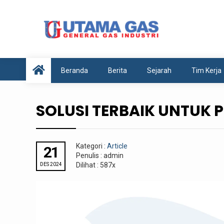
Anda disini :
Beranda
-
Article
-
SOLUSI TERBAIK
Beranda
Berita
Sejarah
Tim Kerja
SOLUSI TERBAIK UNTUK 
Kategori :
Article
21
Penulis : admin
Dilihat : 587x
DES 2024