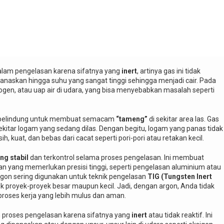
dalam pengelasan karena sifatnya yang
inert
, artinya gas ini tidak
anaskan hingga suhu yang sangat tinggi sehingga menjadi cair. Pada
rogen, atau uap air di udara, yang bisa menyebabkan masalah seperti
gas pelindung untuk membuat semacam
“tameng”
di sekitar area las. Gas
ekitar logam yang sedang dilas. Dengan begitu, logam yang panas tidak
h, kuat, dan bebas dari cacat seperti pori-pori atau retakan kecil.
ng stabil
dan terkontrol selama proses pengelasan. Ini membuat
an yang memerlukan presisi tinggi, seperti pengelasan aluminium atau
, argon sering digunakan untuk teknik pengelasan
TIG (Tungsten Inert
uk proyek-proyek besar maupun kecil. Jadi, dengan argon, Anda tidak
proses kerja yang lebih mulus dan aman.
m proses pengelasan karena sifatnya yang
inert
atau tidak reaktif. Ini