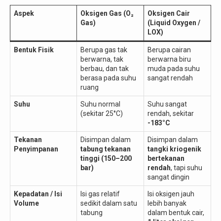
Aspek
Oksigen Gas (O₂
Oksigen Cair
Gas)
(Liquid Oxygen /
LOX)
Bentuk Fisik
Berupa gas tak
Berupa cairan
berwarna, tak
berwarna biru
berbau, dan tak
muda pada suhu
berasa pada suhu
sangat rendah
ruang
Suhu
Suhu normal
Suhu sangat
(sekitar 25°C)
rendah, sekitar
-183°C
Tekanan
Disimpan dalam
Disimpan dalam
Penyimpanan
tabung tekanan
tangki kriogenik
tinggi (150–200
bertekanan
bar)
rendah
, tapi suhu
sangat dingin
Kepadatan / Isi
Isi gas relatif
Isi oksigen jauh
Volume
sedikit dalam satu
lebih banyak
tabung
dalam bentuk cair,