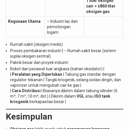
1 liter oksigen
cair = ±860 liter
oksigen gas
Kegunaan Utama
– Industri las dan
pemotongan
logam
Rumah sakit (oksigen medis)
Proses pembakaran industri | – Rumah sakit besar (sistem
suplai oksigen sentral)
Pabrik besar dan proyek industri
Roket dan pesawat luar angkasa (bahan oksidator) |
|
Peralatan yang Diperlukan
| Tabung gas standar dengan
regulator tekanan | Tangki kriogenik, selang isolasi dingin, dan
vaporizer untuk mengubah cair ke gas |
|
Cara Distribusi
| Biasanya dikirim dalam tabung silinder (6
m³, 7 m³, 10 m³, dst.) | Dikirim dalam
VGL
atau
ISO tank
kriogenik
berkapasitas besar |
Kesimpulan
Oksigen gas
lebih cocok untuk
penggunaan langsung
,